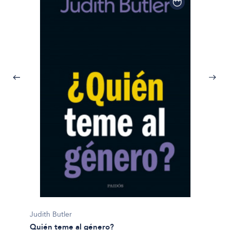
Judith Butler
Quién teme al género?