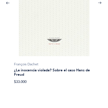
Luis Ch
François Dachet
¿Para 
¿La inocencia violada? Sobre el caso Hans de
Freud
$21.00
$33.000