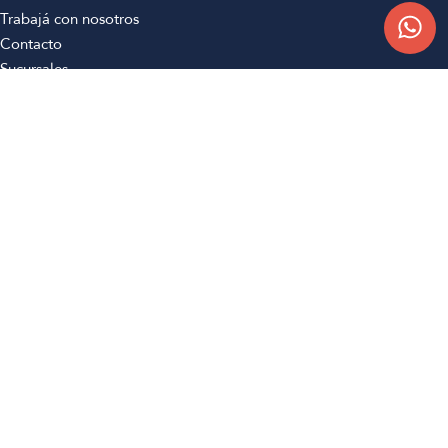
Trabajá con nosotros
Contacto
Sucursales
Compra Online
Atención al cliente
Preguntas frecuentes
Términos y condiciones
Botón de arrepentimiento