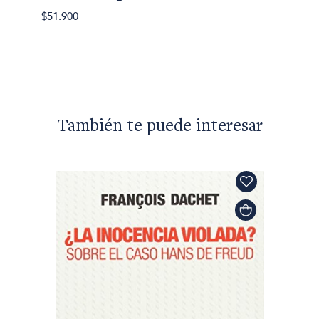
Judith 
$51.900
Sujeto
$43.59
También te puede interesar