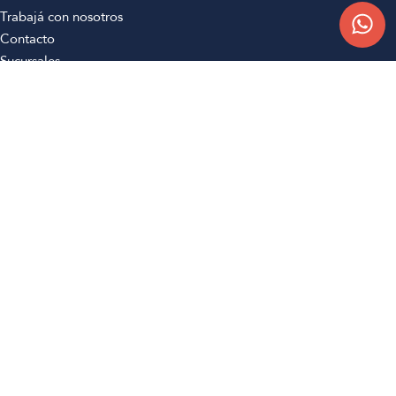
Trabajá con nosotros
Contacto
Sucursales
Compra Online
Atención al cliente
Preguntas frecuentes
Términos y condiciones
Botón de arrepentimiento