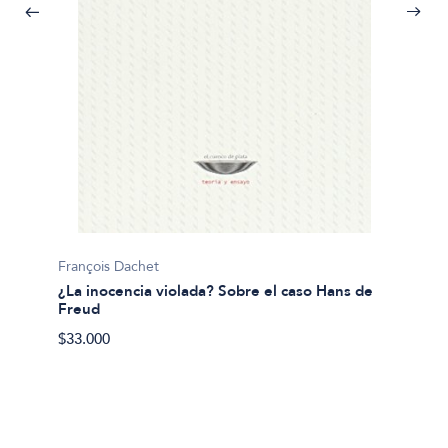
Luis Ch
François Dachet
¿Para 
¿La inocencia violada? Sobre el caso Hans de
Freud
$21.00
$33.000