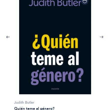
Judith Butler
Quién teme al género?