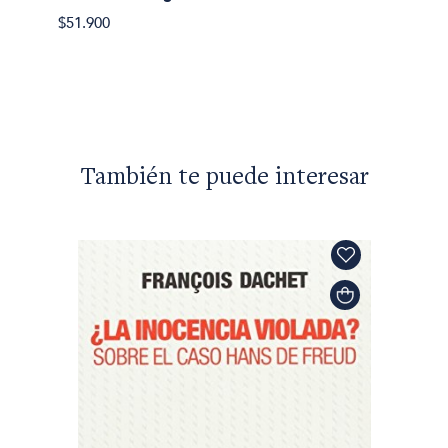
Judith 
$51.900
Sujeto
$43.59
También te puede interesar