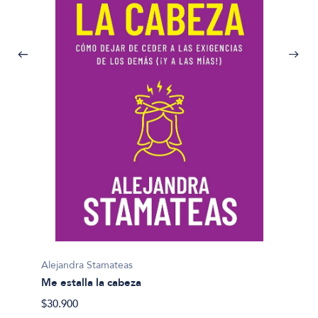
Alejandra Stamateas
Alejan
Me estalla la cabeza
A vece
$30.900
$30.90