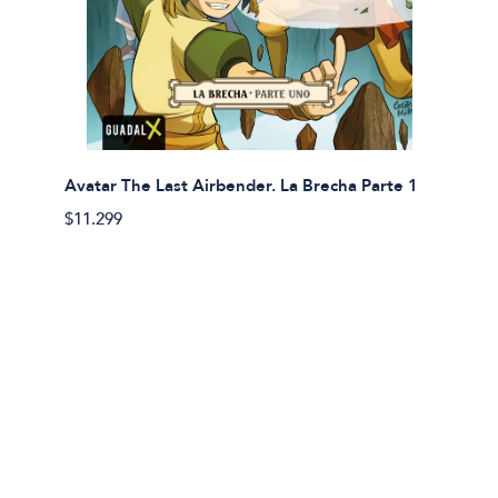
Avatar The Last Airbender. La Brecha Parte 1
Avatar
$11.299
$11.29