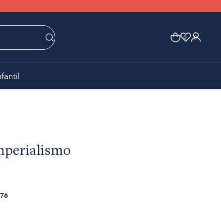
0
0
nfantil
mperialismo
76