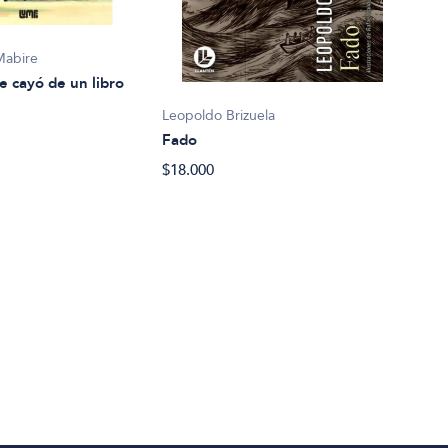
Mabire
e cayó de un libro
Leopoldo Brizuela
Fado
Eliz
$18.000
La c
$27.