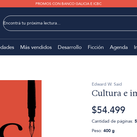
PROMOS CON BANCO GALICIA E ICBC
dades
Más vendidos
Desarrollo
Ficción
Agenda
I
Edward W. Said
Cultura e i
$54.499
Cantidad de páginas:
5
Peso:
400 g