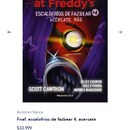
Autores
Clasic
$31.99
Autores Varios
a y
Fnaf. escalofríos de fazbear 4. acercate
$33.999