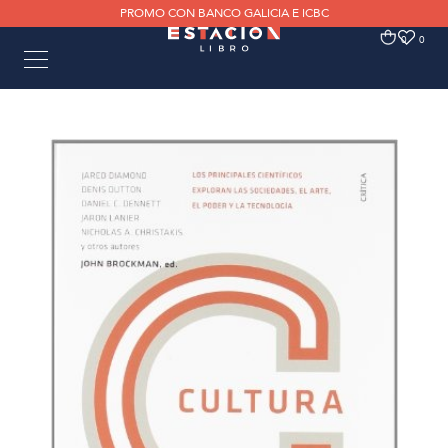
PROMO CON BANCO GALICIA E ICBC
0
0