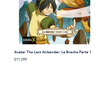
Avatar The Last Airbender. La Brecha Parte 1
Avatar
$11.299
$11.29