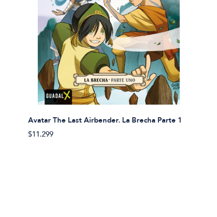
Avatar The Last Airbender. La Brecha Parte 1
Avatar
$11.299
$11.29