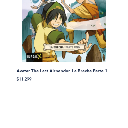
Avatar The Last Airbender. La Brecha Parte 1
Avatar
$11.299
$11.29