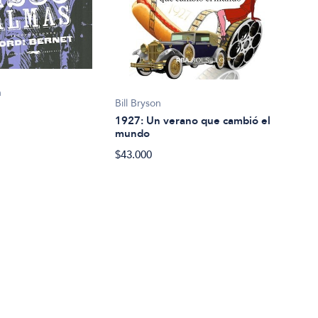
n
Bill Bryson
Geor
1927: Un verano que cambió el
198
mundo
$24.
$43.000