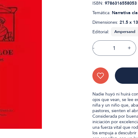
ISBN:
9786316558053
Temática:
Narrativa cla
Dimensiones:
21.5 x 13
Editorial:
-
+
Nadie huyó ni huirá co
ojos que vean, se lee e
niña y un niño que, ab
pastores, sienten el a
Considerada por buena 
iniciación por excelenc
una fuerza vital que ro
los empuja a descubrir 