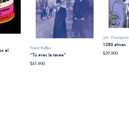
Jim Thompso
1280 almas
Franz Kafka
os el
$29.900
"Tú eres la tarea"
$41.900