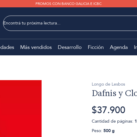
PROMOS CON BANCO GALICIA E ICBC
dades
Más vendidos
Desarrollo
Ficción
Agenda
I
Longo de Lesbos
Dafnis y Cl
$37.900
Cantidad de páginas:
1
Peso:
500 g