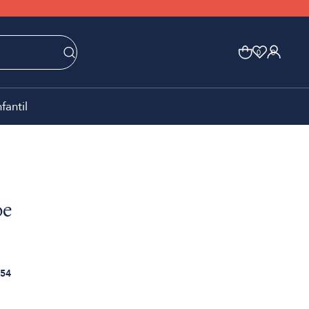
0
0
nfantil
oe
54