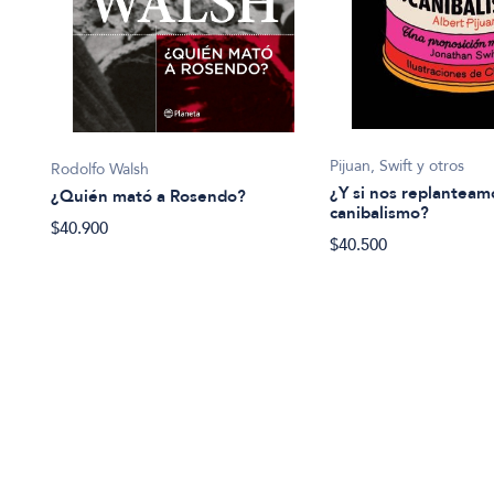
Pijuan, Swift y otros
Rodolfo Walsh
¿Y si nos replanteam
¿Quién mató a Rosendo?
canibalismo?
$40.900
ueva
$40.500