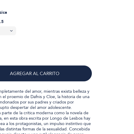
sica
.5
AGREGAR AL CARRITO
mpletamente del amor, mientras exista belleza y
n el proemio de Dafnis y Cloe, la historia de una
andonados por sus padres y criados por
brupto despertar del amor adolescente.
parte de la crítica moderna como la novela de
ia, en esta obra escrita por Longo de Lesbos hay
dea a los protagonistas, un impulso instintivo que
las distintas formas de la sexualidad. Concebida