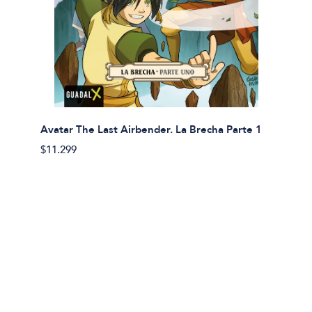
Avatar The Last Airbender. La Brecha Parte 1
Avatar
$11.299
$11.29