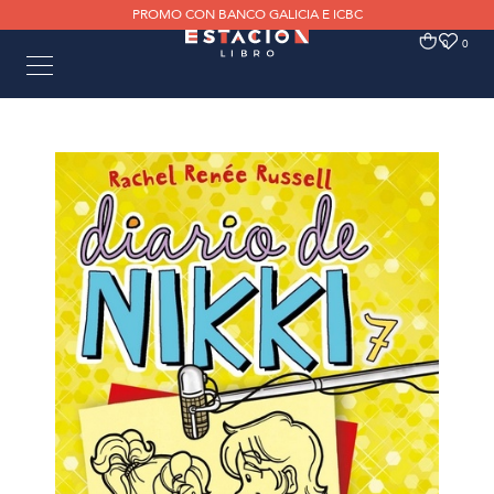
PROMO CON BANCO GALICIA E ICBC
0
0