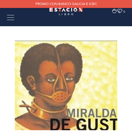
PROMO CON BANCO GALICIA E ICBC
0
0