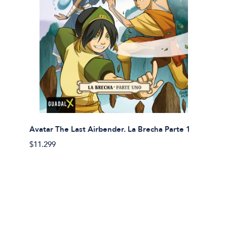
Avatar The Last Airbender. La Brecha Parte 1
Avatar
$11.299
$11.29