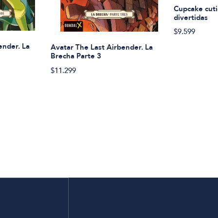
Cupcake cuti
divertidas
$9.599
ender. La
Avatar The Last Airbender. La
Brecha Parte 3
$11.299