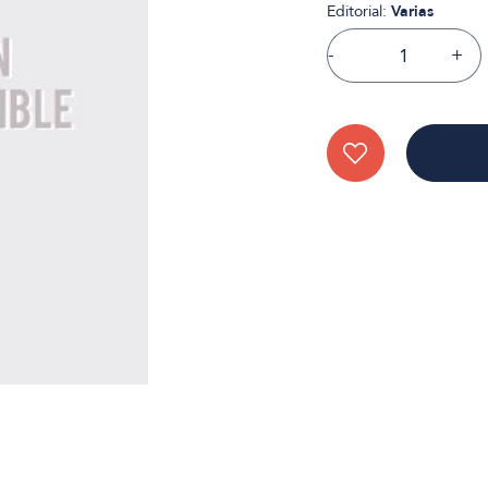
Editorial:
Varias
-
+