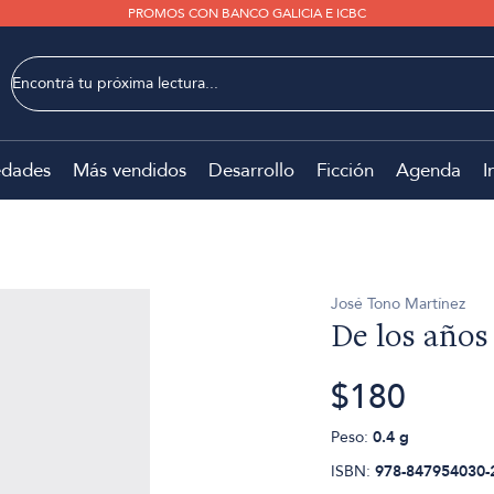
PROMOS CON BANCO GALICIA E ICBC
dades
Más vendidos
Desarrollo
Ficción
Agenda
I
José Tono Martínez
De los años
$180
Peso:
0.4 g
ISBN:
978-847954030-