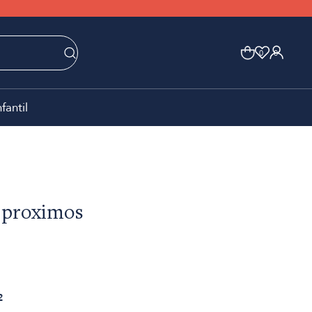
0
0
nfantil
 proximos
2