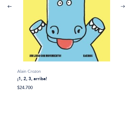
Alain Crozon
¡1, 2, 3, arriba!
Plim pl
$24.700
¡A bañ
$14.99