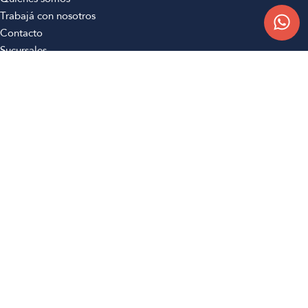
Trabajá con nosotros
Contacto
Sucursales
Compra Online
Atención al cliente
Preguntas frecuentes
Términos y condiciones
Botón de arrepentimiento