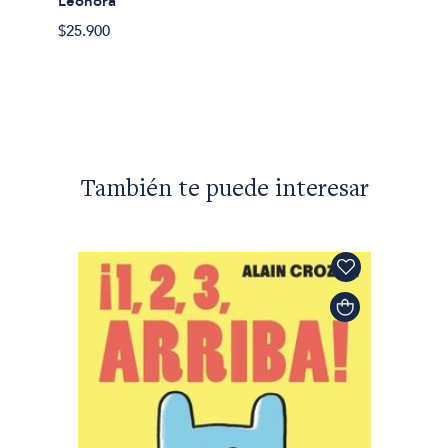
Leonora
$25.900
Elena P
Tinísi
$51.90
También te puede interesar