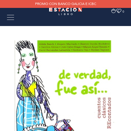
PROMO CON BANCO GALICIA E ICBC
0
0