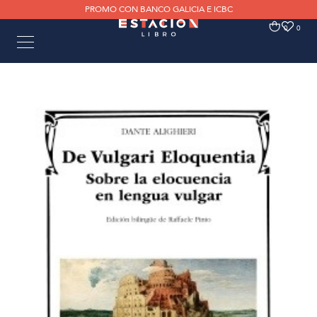
PROMO CON BANCO GALICIA E ICBC
0
0