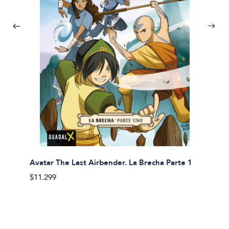
Avatar The Last Airbender. La Brecha Parte 1
Avatar
$11.299
$11.29