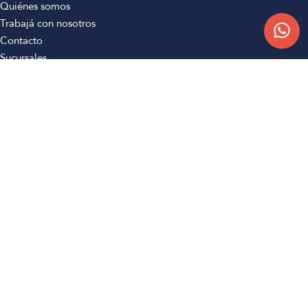
Quiénes somos
Trabajá con nosotros
Contacto
Sucursales
Compra Online
Atención al cliente
Preguntas frecuentes
Términos y condiciones
Botón de arrepentimiento