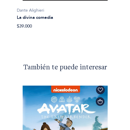
Dante Alighieri
La divina comedia
Dante A
$39.000
La div
$44.10
También te puede interesar