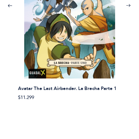
Avatar The Last Airbender. La Brecha Parte 1
Avatar
$11.299
$11.29