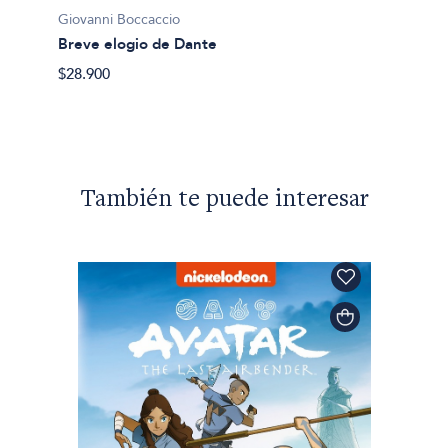
Giovanni Boccaccio
Giovan
Breve elogio de Dante
Mujere
$28.900
$45.00
También te puede interesar