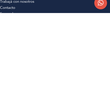
Trabajá con nosotros
Contacto
Sucursales
Compra Online
Atención al cliente
Preguntas frecuentes
Términos y condiciones
Botón de arrepentimiento