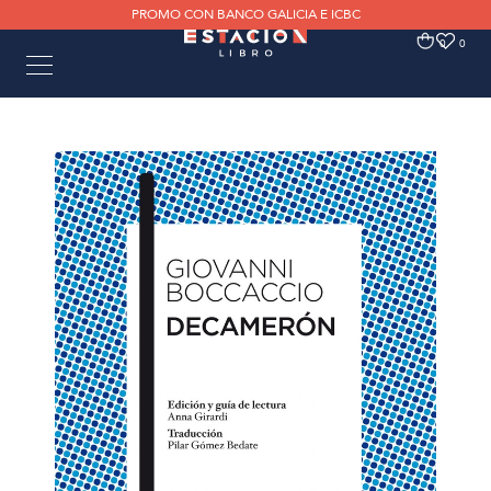
PROMO CON BANCO GALICIA E ICBC
0
0