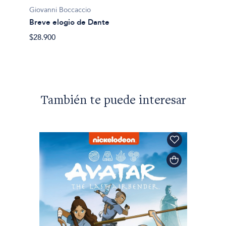
Giovanni Boccaccio
Giovan
Breve elogio de Dante
Mujere
$28.900
$45.00
También te puede interesar