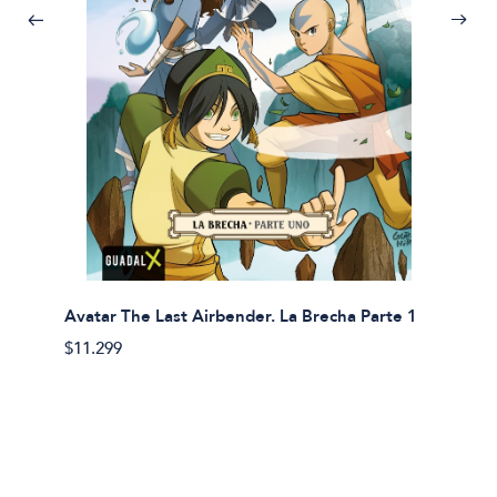
Avatar The Last Airbender. La Brecha Parte 1
Avatar
$11.299
$11.29