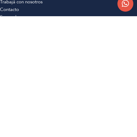
Trabajá con nosotros
Contacto
Sucursales
Compra Online
Atención al cliente
Preguntas frecuentes
Términos y condiciones
Botón de arrepentimiento