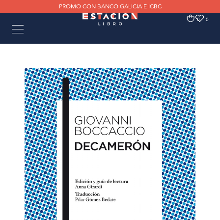
PROMO CON BANCO GALICIA E ICBC
0
0