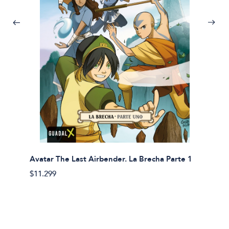
Avatar The Last Airbender. La Brecha Parte 1
Avatar
$11.299
$11.29