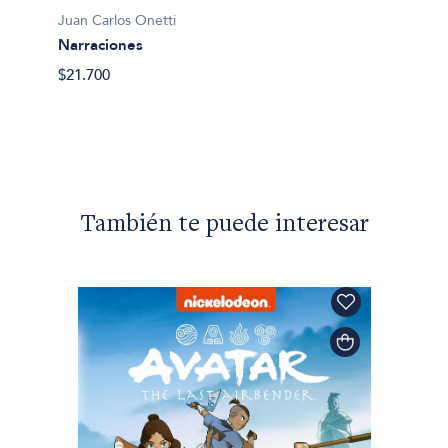
Juan Carlos Onetti
Narraciones
Juan Ca
$21.700
Novela
$41.90
También te puede interesar