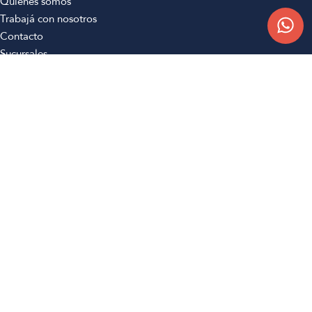
Quiénes somos
Trabajá con nosotros
Contacto
Sucursales
Compra Online
Atención al cliente
Preguntas frecuentes
Términos y condiciones
Botón de arrepentimiento