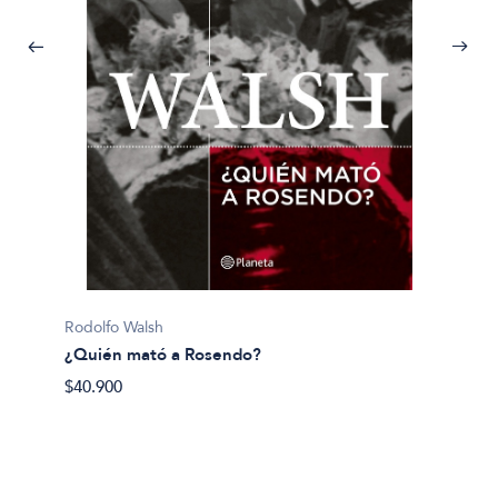
Pijuan, 
Rodolfo Walsh
¿Y si 
¿Quién mató a Rosendo?
$40.50
$40.900