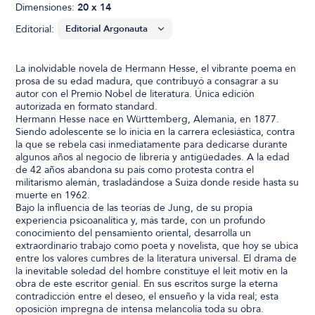
Dimensiones:
20 x 14
Editorial:
La inolvidable novela de Hermann Hesse, el vibrante poema en
prosa de su edad madura, que contribuyó a consagrar a su
autor con el Premio Nobel de literatura. Única edición
autorizada en formato standard.
Hermann Hesse nace en Württemberg, Alemania, en 1877.
Siendo adolescente se lo inicia en la carrera eclesiástica, contra
la que se rebela casi inmediatamente para dedicarse durante
algunos años al negocio de librería y antigüedades. A la edad
de 42 años abandona su país como protesta contra el
militarismo alemán, trasladándose a Suiza donde reside hasta su
muerte en 1962.
Bajo la influencia de las teorías de Jung, de su propia
experiencia psicoanalítica y, más tarde, con un profundo
conocimiento del pensamiento oriental, desarrolla un
extraordinario trabajo como poeta y novelista, que hoy se ubica
entre los valores cumbres de la literatura universal. El drama de
la inevitable soledad del hombre constituye el leit motiv en la
obra de este escritor genial. En sus escritos surge la eterna
contradicción entre el deseo, el ensueño y la vida real; esta
oposición impregna de intensa melancolía toda su obra.