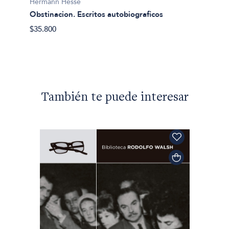
Herman
Hermann Hesse
Siddha
Obstinacion. Escritos autobiograficos
$23.49
$35.800
ño
También te puede interesar