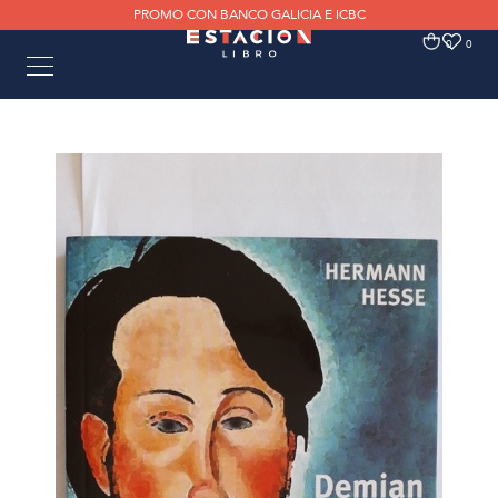
PROMO CON BANCO GALICIA E ICBC
0
0