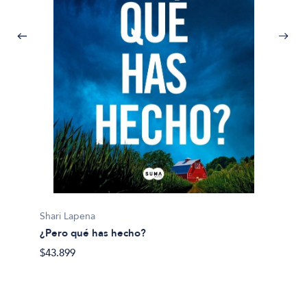
Jurgen
100 Mo
Shari Lapena
$100.9
¿Pero qué has hecho?
$43.899