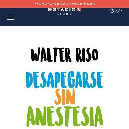
PROMO CON BANCO GALICIA E ICBC
0
0