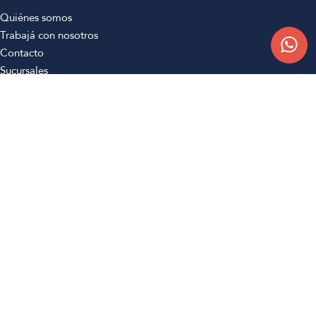
Quiénes somos
Trabajá con nosotros
Contacto
Sucursales
Compra Online
Atención al cliente
Preguntas frecuentes
Términos y condiciones
Botón de arrepentimiento