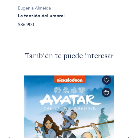
Eugeni
Eugenia Almeida
La pie
La tensión del umbral
$31.90
$36.900
También te puede interesar