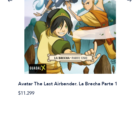
Avatar The Last Airbender. La Brecha Parte 1
Avatar
$11.299
$11.29