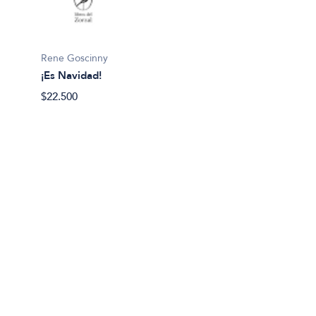
Quino
¡Qué m
$19.99
Rene Goscinny
¡Es Navidad!
$22.500