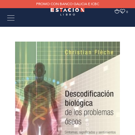
PROMO CON BANCO GALICIA E ICBC
0
0