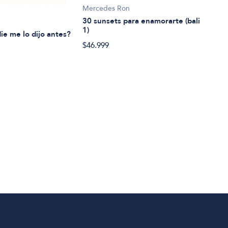
Mercedes Ron
Caña
30 sunsets para enamorarte (bali
7 Se
1)
ie me lo dijo antes?
$48.
$46.999