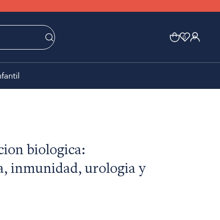
0
0
nfantil
cion biologica:
, inmunidad, urologia y