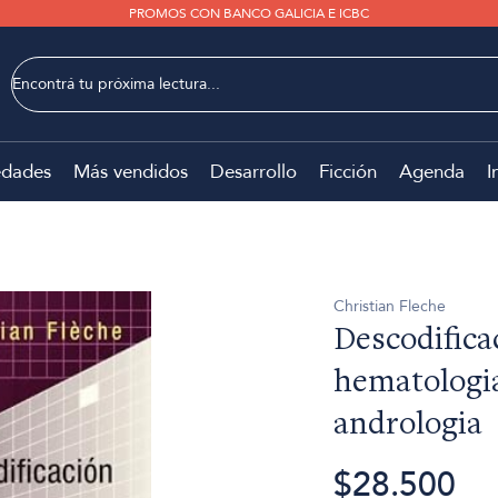
PROMOS CON BANCO GALICIA E ICBC
dades
Más vendidos
Desarrollo
Ficción
Agenda
I
Christian Fleche
Descodifica
hematologia
andrologia
$28.500