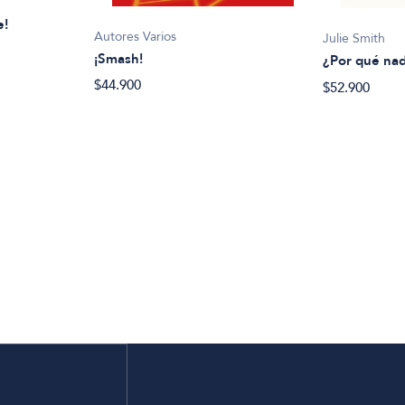
e!
Autores Varios
Julie Smith
¡Smash!
¿Por qué nad
$44.900
$52.900