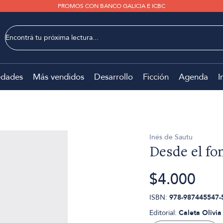
PROMOS CON BANCO GALICIA E ICBC
dades
Más vendidos
Desarrollo
Ficción
Agenda
I
Inés de Sautu
Desde el fo
$4.000
ISBN:
978-987445547-
Editorial:
Caleta Olivia