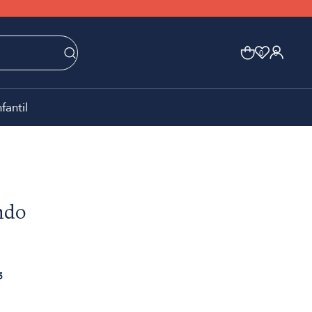
0
0
nfantil
ndo
5