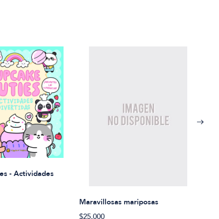
Rued
es - Actividades
$21.
Maravillosas mariposas
$25.000