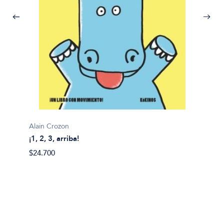
Alain Crozon
¡1, 2, 3, arriba!
Plim pl
$24.700
¡A bañ
$14.99