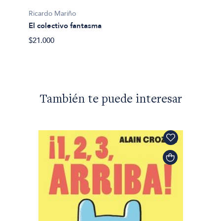
Ricardo Mariño
Ricard
El colectivo fantasma
La cas
$21.000
$29.90
También te puede interesar