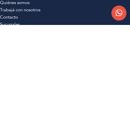
Quiénes somos
Trabajá con nosotros
Contacto
Sucursales
Compra Online
Atención al cliente
Preguntas frecuentes
Términos y condiciones
Botón de arrepentimiento