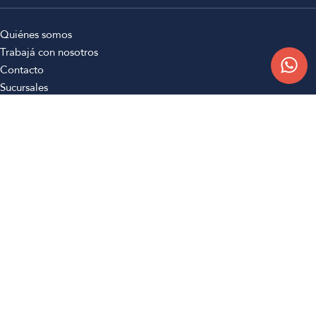
Quiénes somos
Trabajá con nosotros
Contacto
Sucursales
Compra Online
Atención al cliente
Preguntas frecuentes
Términos y condiciones
Botón de arrepentimiento