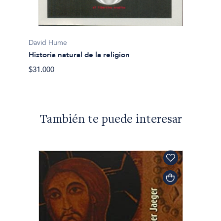
David 
Histori
$39.08
David Hume
Historia natural de la religion
$31.000
También te puede interesar