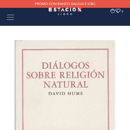
PROMO CON BANCO GALICIA E ICBC
0
0