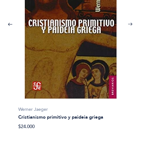
Luis Al
Diccio
Werner Jaeger
$28.00
Cristianismo primitivo y paideia griega
$24.000