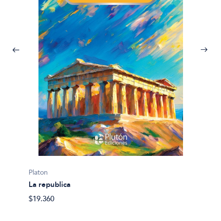
Platon
La republica
Platon
La rep
$19.360
$24.04