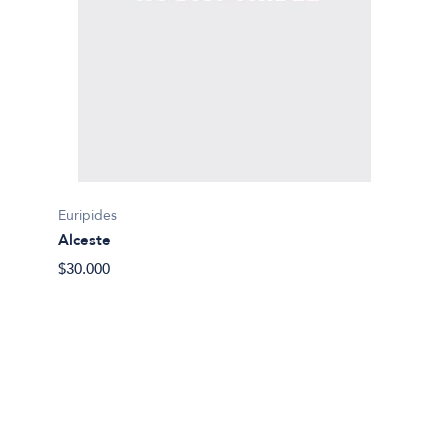
Euripides
Alceste
Sofocle
$30.000
Antigo
$15.29