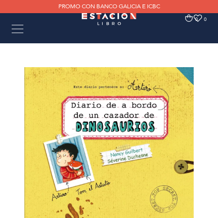
PROMO CON BANCO GALICIA E ICBC
0
0