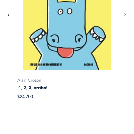
Alain Crozon
¡1, 2, 3, arriba!
Plim pl
$24.700
¡A bañ
$14.99