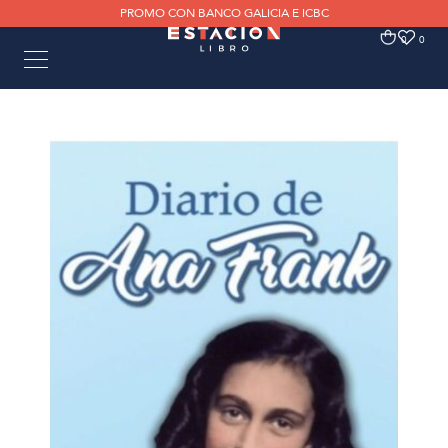
PROMO CON BANCO GALICIA E ICBC
0
0