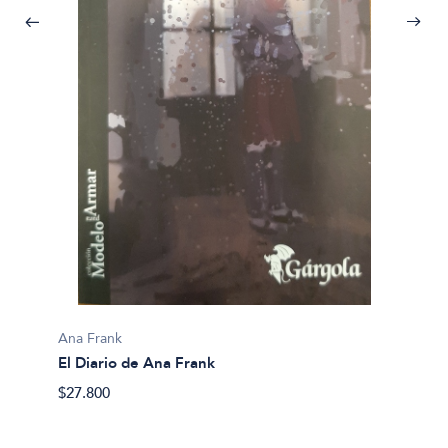
Ana Fr
El dia
$24.50
Ana Frank
El Diario de Ana Frank
$27.800