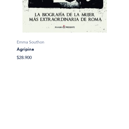
Emma Southon
Agripina
Joan D
$28.900
Apunte
$41.99