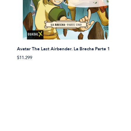
Avatar The Last Airbender. La Brecha Parte 1
Avatar
$11.299
$11.29