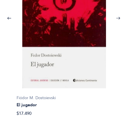
Fiódor M. Dostoievski
Fiódor 
El jugador
Apunte
$17.490
$24.90