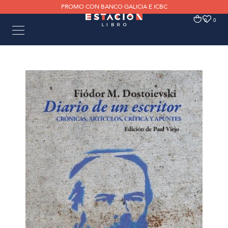
PROMO CON BANCO GALICIA E ICBC
0
0