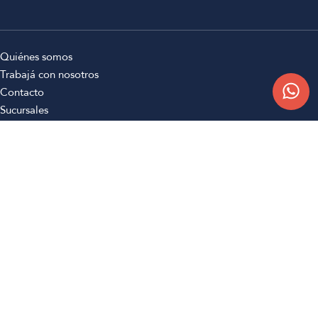
Quiénes somos
Trabajá con nosotros
Contacto
Sucursales
Compra Online
Atención al cliente
Preguntas frecuentes
Términos y condiciones
Botón de arrepentimiento