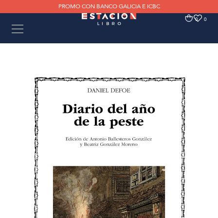
PROMO CON BANCO GALICIA E ICBC
0
0