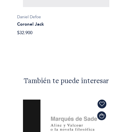
Daniel Defoe
Coronel Jack
$32.900
Daniel 
Moll F
$41.90
También te puede interesar