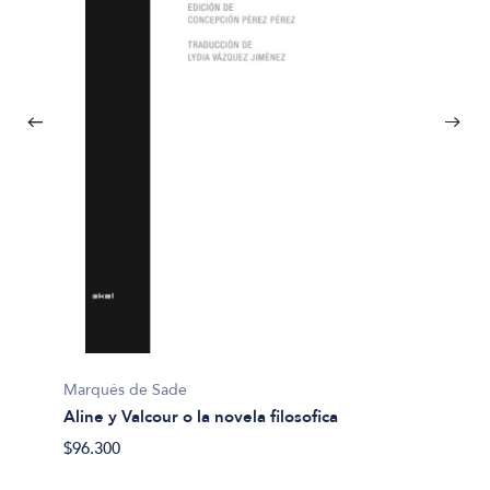
Marqués de Sade
Aline y Valcour o la novela filosofica
Herman
Bartle
$96.300
$27.50