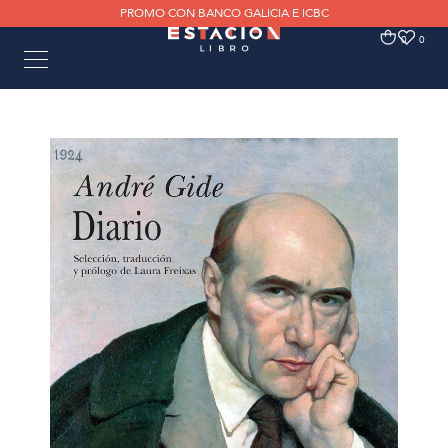
PROMO CON BANCO GALICIA E ICBC
0
0