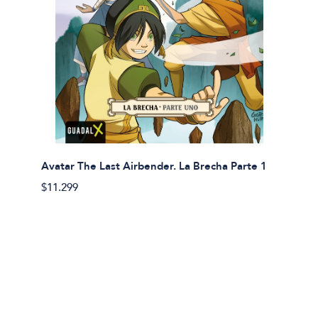
Avatar The Last Airbender. La Brecha Parte 1
Avatar
$11.299
$11.29