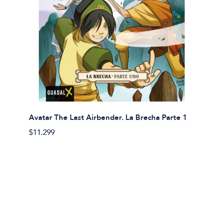
Avatar The Last Airbender. La Brecha Parte 1
Avatar
$11.299
$11.29