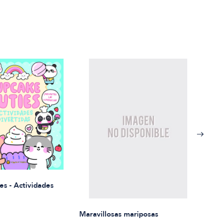
Rued
es - Actividades
$21.
Maravillosas mariposas