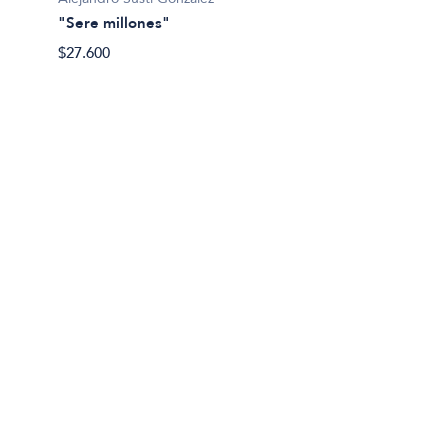
"Sere millones"
1810
$27.600
$31.40