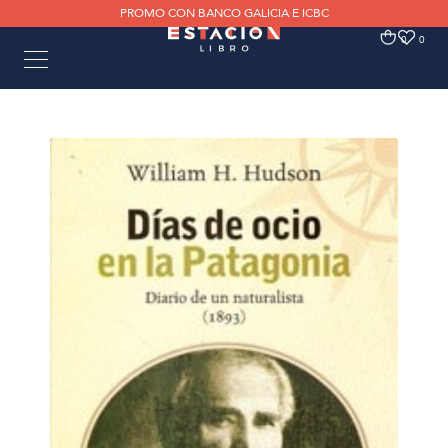
PROMO CON BANCO GALICIA E ICBC
0
0