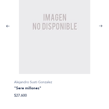
Alejandro Susti Gonzalez
Fabio 
"Sere millones"
1810
$27.600
$31.40