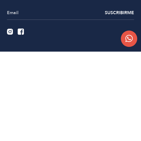
SUSCRIBIRME
Quiénes somos
Trabajá con nosotros
Contacto
Sucursales
Compra Online
Atención al cliente