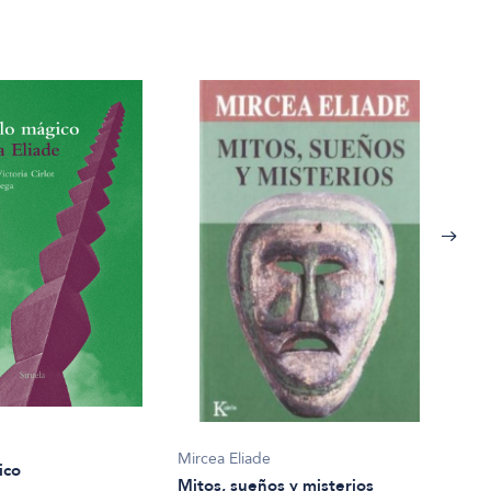
Mircea Eliade
Mirc
ico
Mitos, sueños y misterios
Mito