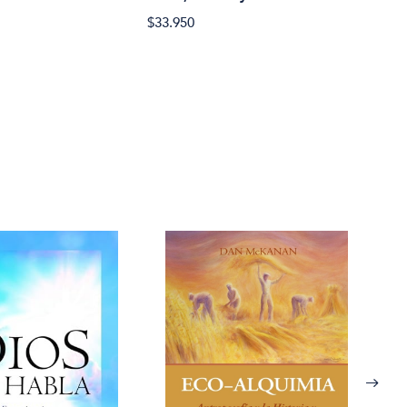
$33.950
$36.