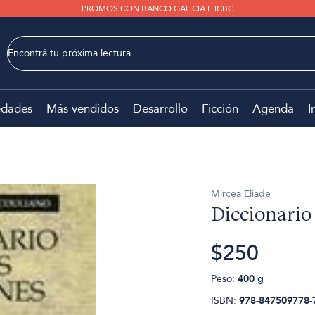
PROMOS CON BANCO GALICIA E ICBC
dades
Más vendidos
Desarrollo
Ficción
Agenda
I
Mircea Eliade
Diccionario 
$250
Peso:
400 g
ISBN:
978-847509778-