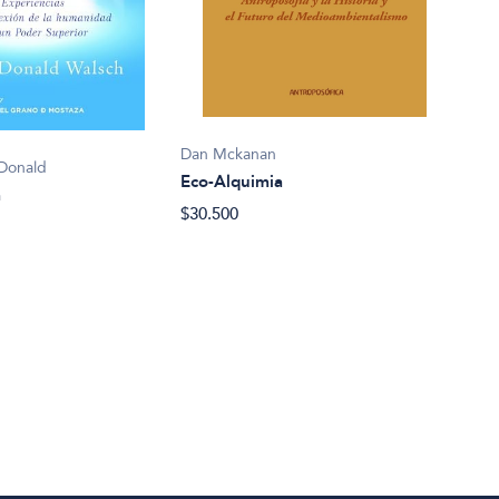
Dan Mckanan
 Donald
Manu
Eco-Alquimia
a
El C
$30.500
$47.