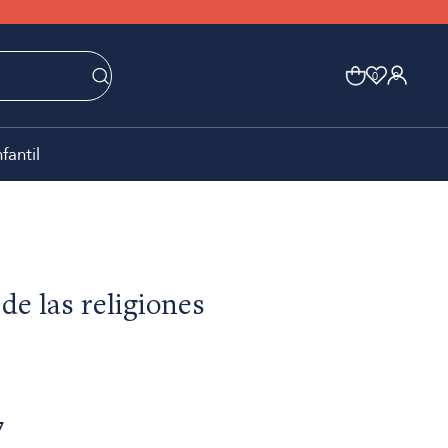
0
0
nfantil
de las religiones
7