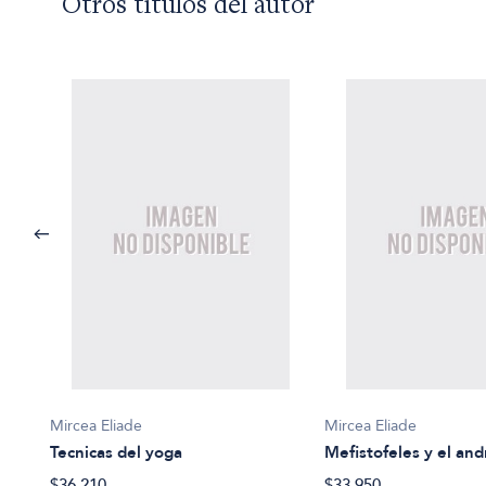
Otros títulos del autor
Mircea Eliade
Mircea Eliade
Tecnicas del yoga
Mefistofeles y el an
$36.210
$33.950