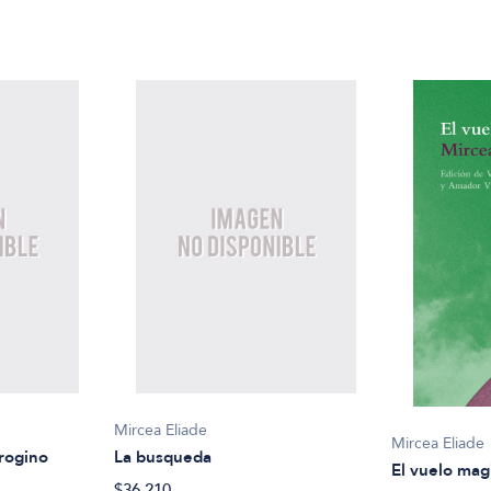
Mircea Eliade
Mircea Eliade
drogino
La busqueda
El vuelo mag
$36.210