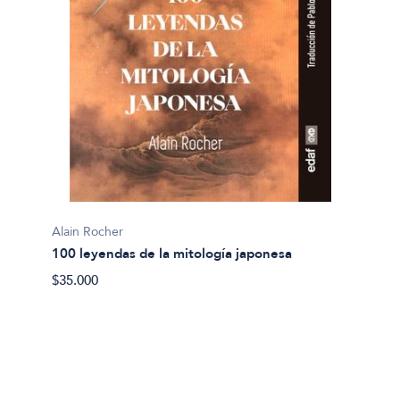
LatinB
50 fáb
$19.26
Alain Rocher
100 leyendas de la mitología japonesa
$35.000