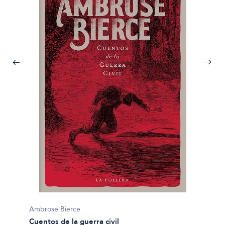
Ambros
64 epi
Ambrose Bierce
$9.990
Cuentos de la guerra civil