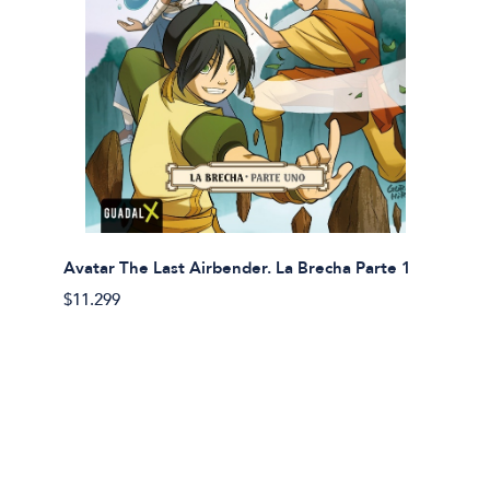
Avatar The Last Airbender. La Brecha Parte 1
Avatar
$11.299
$11.29