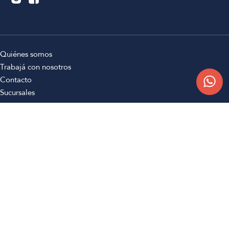
Quiénes somos
Trabajá con nosotros
Contacto
Sucursales
Compra Online
Atención al cliente
Preguntas frecuentes
Términos y condiciones