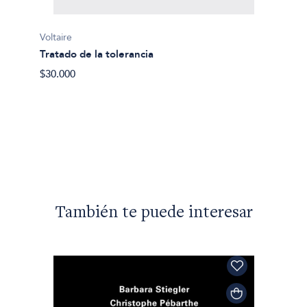
Voltaire
Tratado de la tolerancia
Voltaire
$30.000
El mun
$19.50
También te puede interesar