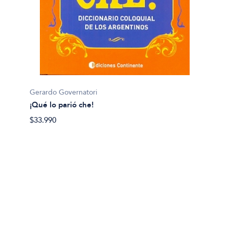
Nestor
Gerardo Governatori
¡Qué q
¡Qué lo parió che!
$18.99
$33.990