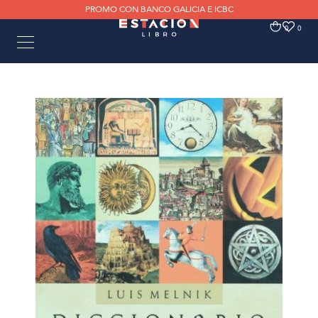
PROMO CON BANCO GALICIA E ICBC
0
0