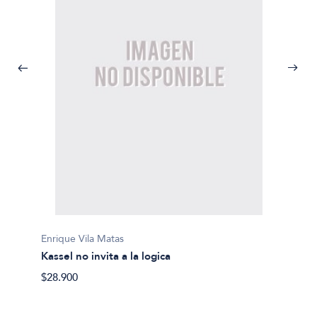
Enrique Vila Matas
Enrique
Kassel no invita a la logica
Suicid
$28.900
$26.50