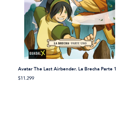
Avatar The Last Airbender. La Brecha Parte 1
Avatar
$11.299
$11.29