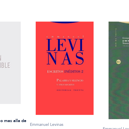
o mas alla de
Emmanuel Levinas
Emmanuel Lev