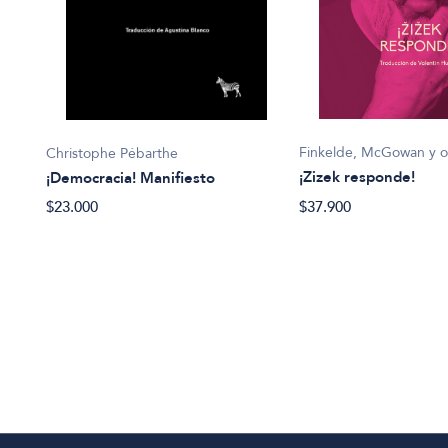
Finkelde, McGowan y o
Christophe Pébarthe
¡Zizek responde!
¡Democracia! Manifiesto
$37.900
$23.000