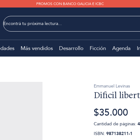
PROMOS CON BANCO GALICIA E ICBC
dades
Más vendidos
Desarrollo
Ficción
Agenda
I
Emmanuel Levinas
Dificil liber
$35.000
Cantidad de páginas:
4
ISBN:
987138211-1