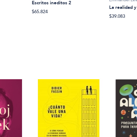
Escritos ineditos 2
La realidad 
$65.824
$39.083