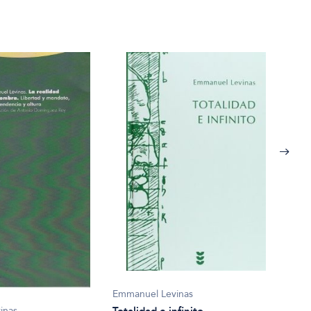
Emmanuel Levinas
Emma
inas
Totalidad e infinito