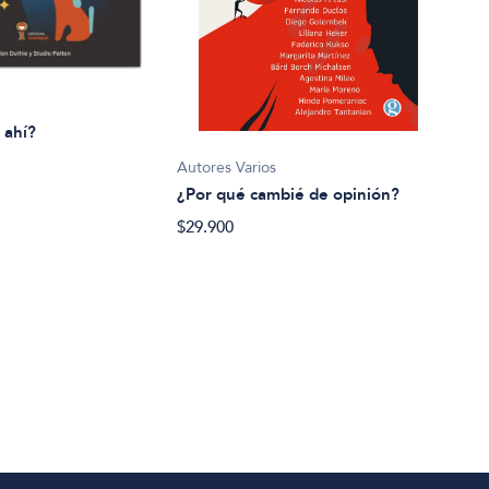
 ahí?
Autores Varios
Brun
¿Por qué cambié de opinión?
¿Qué
$29.900
$24.