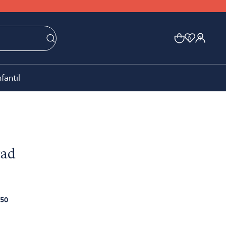
0
0
nfantil
tad
50