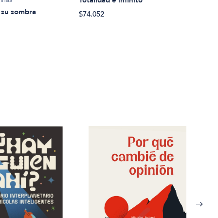
Escr
y su sombra
$74.052
$65.