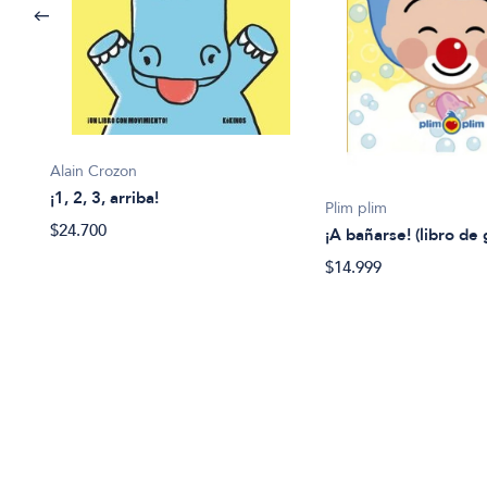
Alain Crozon
¡1, 2, 3, arriba!
Plim plim
$24.700
¡A bañarse! (libro de
$14.999