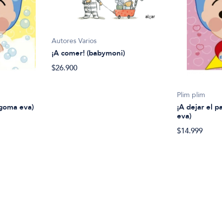
Autores Varios
¡A comer! (babymoni)
$26.900
Plim plim
 goma eva)
¡A dejar el p
eva)
$14.999