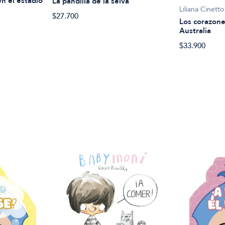
en el estadio
La pandilla de la selva
Liliana Cinetto
$27.700
Los corazone
Australia
$33.900