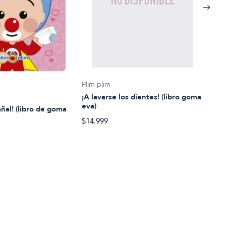
Lore
Plim plim
¡A vi
¡A lavarse los dientes! (libro goma
eva)
añal! (libro de goma
$32.
$14.999