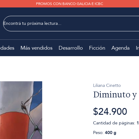
PROMOS CON BANCO GALICIA E ICBC
dades
Más vendidos
Desarrollo
Ficción
Agenda
I
Liliana Cinetto
Diminuto y 
$24.900
Cantidad de páginas:
1
Peso:
400 g