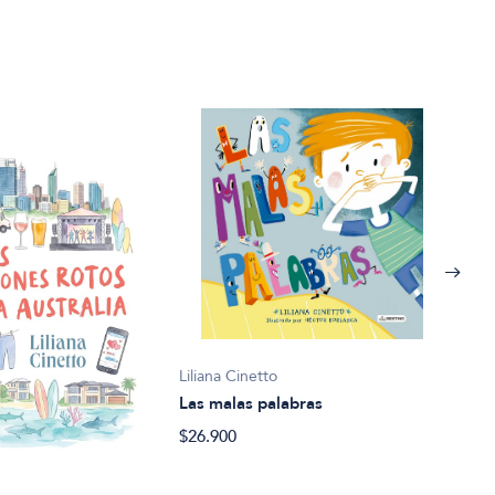
Liliana Cinetto
Las malas palabras
$26.900
Lilia
Rap 