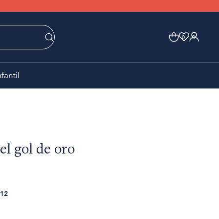
0
0
nfantil
el gol de oro
12