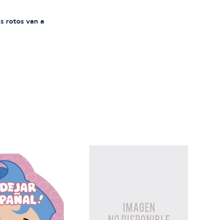
$27.
s rotos van a