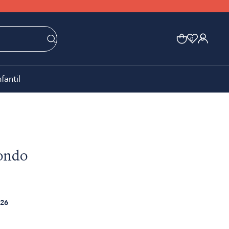
0
0
nfantil
ondo
26