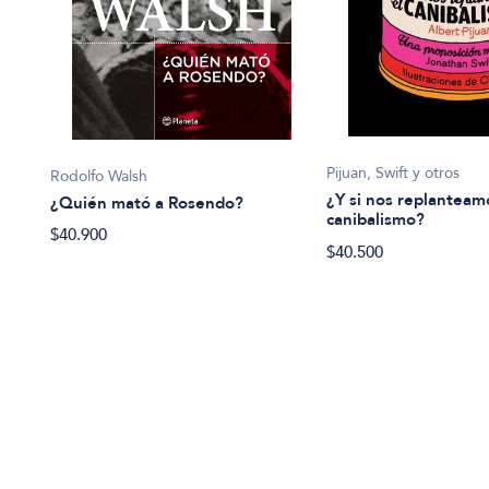
Pijuan, Swift y otros
Rodolfo Walsh
¿Y si nos replanteam
¿Quién mató a Rosendo?
canibalismo?
$40.900
ueva
$40.500