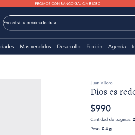
PROMOS CON BANCO GALICIA E ICBC
dades
Más vendidos
Desarrollo
Ficción
Agenda
I
Juan Villoro
Dios es red
$990
Cantidad de páginas:
2
Peso:
0.4 g