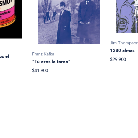
Jim Thompso
1280 almas
Franz Kafka
os el
$29.900
"Tú eres la tarea"
$41.900