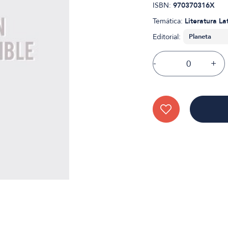
ISBN:
970370316X
Temática:
Literatura L
Editorial:
-
+