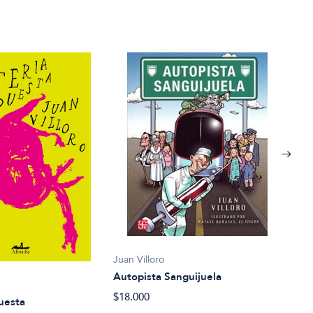
Juan Villoro
Juan 
Autopista Sanguijuela
No f
$18.000
uesta
$14.