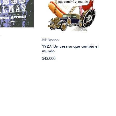
n
Bill Bryson
Geor
1927: Un verano que cambió el
198
mundo
$24.
$43.000