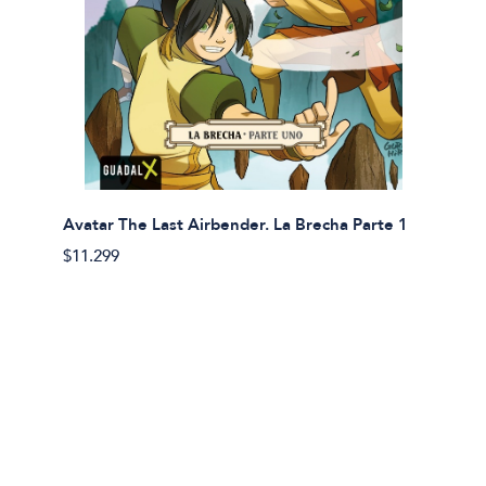
Avatar The Last Airbender. La Brecha Parte 1
Avatar
$11.299
$11.29