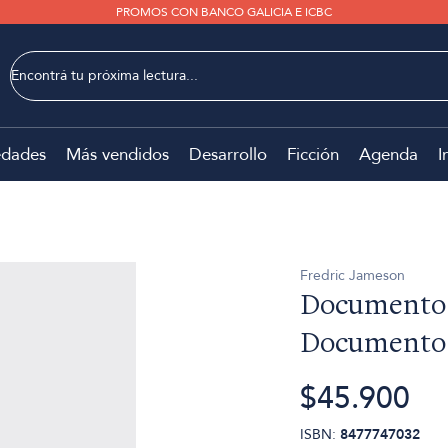
PROMOS CON BANCO GALICIA E ICBC
dades
Más vendidos
Desarrollo
Ficción
Agenda
I
Fredric Jameson
Documentos
Documentos
$45.900
ISBN:
8477747032