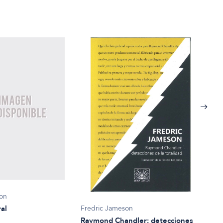
Fred
son
Las 
Fredric Jameson
ral
Raymond Chandler: detecciones
$46.