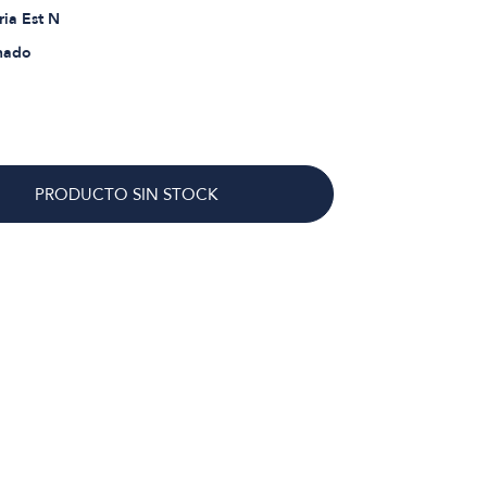
aria Est N
hado
PRODUCTO SIN STOCK