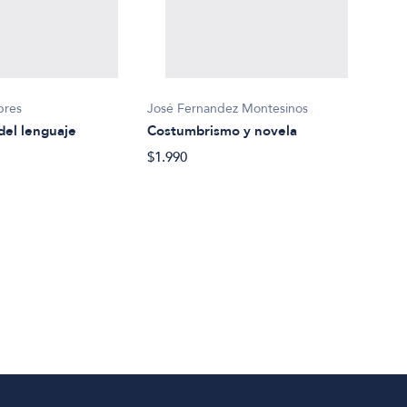
bres
José Fernandez Montesinos
Bowm
del lenguaje
Costumbrismo y novela
Cult
mun
$1.990
$50.