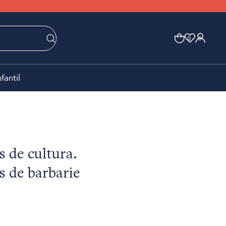
0
0
nfantil
 de cultura.
 de barbarie