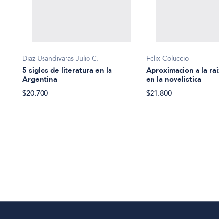
Diaz Usandivaras Julio C.
Félix Coluccio
5 siglos de literatura en la
Aproximacion a la raiz
Argentina
en la novelistica
$20.700
$21.800