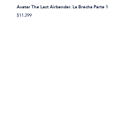
Avatar The Last Airbender. La Brecha Parte 1
Avatar
$11.299
$11.29