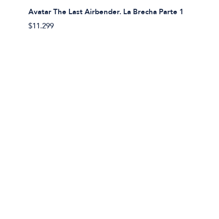
Avatar The Last Airbender. La Brecha Parte 1
Avatar
$11.299
$11.29