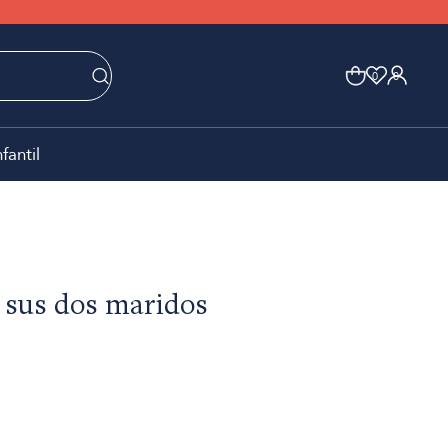
0
0
nfantil
 sus dos maridos