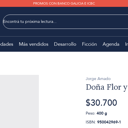
PROMOS CON BANCO GALICIA E ICBC
dades
Más vendidos
Desarrollo
Ficción
Agenda
I
Jorge Amado
Doña Flor y
$30.700
Peso:
400 g
ISBN:
950042969-1