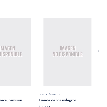
Jorge Amado
Jorg
saca, camison
Tienda de los milagros
Cac