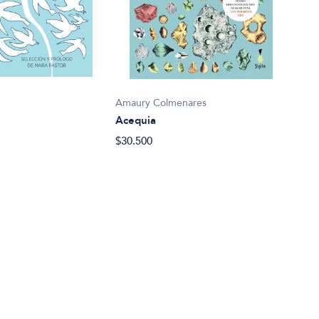
Marg
Aleg
$24.
Amaury Colmenares
Acequia
$30.500