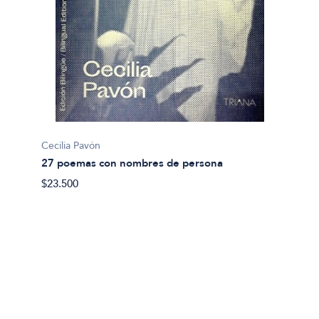
Cecilia Pavón
27 poemas con nombres de persona
Abel A
$23.500
9550: 
$24.00