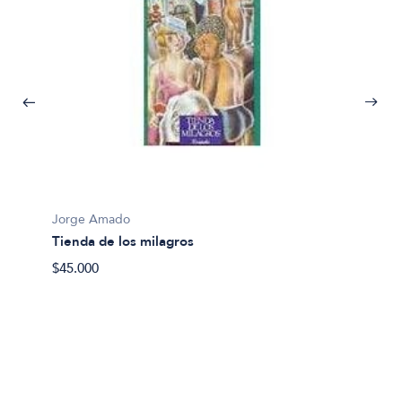
Jorge Amado
Tienda de los milagros
$45.000
Jorge
Capita
$45.00